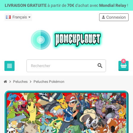
LIVRAISON GRATUITE
à partir de
70€
d'achat avec
Mondial Relay
!
Français
person
Connexion
0
view_headline
search
chevron_right
chevron_right
Peluches
Peluches Pokémon