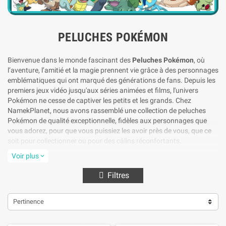
PELUCHES POKÉMON
Bienvenue dans le monde fascinant des
Peluches Pokémon
, où
l’aventure, l’amitié et la magie prennent vie grâce à des personnages
emblématiques qui ont marqué des générations de fans. Depuis les
premiers jeux vidéo jusqu'aux séries animées et films, l'univers
Pokémon ne cesse de captiver les petits et les grands. Chez
NamekPlanet, nous avons rassemblé une collection de peluches
Pokémon de qualité exceptionnelle, fidèles aux personnages que
vous adorez, pour que vous puissiez les avoir près de vous, que ce
soit pour collectionner ou pour des câlins réconfortants.
Une collection complète pour tous les fans
Voir plus
expand_more
de Pokémon
Filtres
Que vous soyez un Dresseur Pokémon expérimenté ou que vous
débutiez votre aventure, notre collection de peluches vous propose
Pertinence
une large gamme de Pokémon iconiques. Retrouvez les célèbres
Pikachu
, toujours aussi espiègle et attachant,
Evoli
, l'adorable