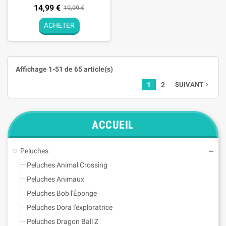
14,99 €
19,99 €
ACHETER
Affichage 1-51 de 65 article(s)
1
2
SUIVANT
navigate_next
ACCUEIL
Peluches
Peluches Animal Crossing
Peluches Animaux
Peluches Bob l'Éponge
Peluches Dora l'exploratrice
Peluches Dragon Ball Z