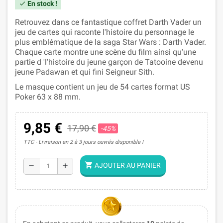
En stock !
check
Retrouvez dans ce fantastique coffret Darth Vader un
jeu de cartes qui raconte l'histoire du personnage le
plus emblématique de la saga Star Wars : Darth Vader.
Chaque carte montre une scène du film ainsi qu'une
partie d 'l'histoire du jeune garçon de Tatooine devenu
jeune Padawan et qui fini Seigneur Sith.
Le masque contient un jeu de 54 cartes format US
Poker 63 x 88 mm.
9,85 €
17,90 €
-45%
TTC
Livraison en 2 à 3 jours ouvrés disponible !
shopping_cart
AJOUTER AU PANIER
remove
add