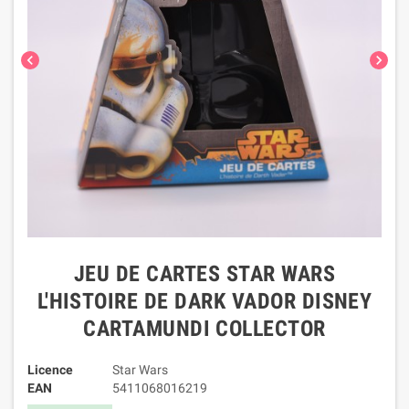
chevron_left
chevron_right
JEU DE CARTES STAR WARS
L'HISTOIRE DE DARK VADOR DISNEY
CARTAMUNDI COLLECTOR
Licence
Star Wars
EAN
5411068016219