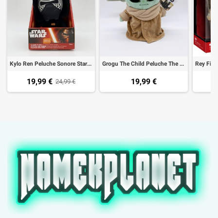
Kylo Ren Peluche Sonore Star Wars Disney - 25cm
Grogu The Child Peluche The Mandalorian Star Wars - 25cm
19,99 €
19,99 €
1
24,99 €