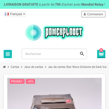
LIVRAISON GRATUITE
à partir de
70€
d'achat avec
Mondial Relay
!
Français
person
Connexion
0
view_headline
search
chevron_right
chevron_right
chevron_right
Cartes
Jeux de cartes
Jeu de cartes Star Wars L'histoire de Dark Va
PROMO !
-45%